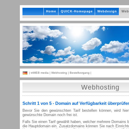
Home
QUICK-Homepage
Webdesign
Web
|
triWEB media
|
Webhosting
| Bestellvorgang |
Webhosting
Schritt 1 von 5 - Domain auf Verfügbarkeit überprüfe
Bevor Sie den gewünschten Tarif bestellen können, wird hier
gewünschte Domain noch frei ist.
Falls Sie einen Tarif gewählt haben, welcher mehrere Domains be
die Hauptdomain ein. Zusatzdomains können Sie nach Einrich