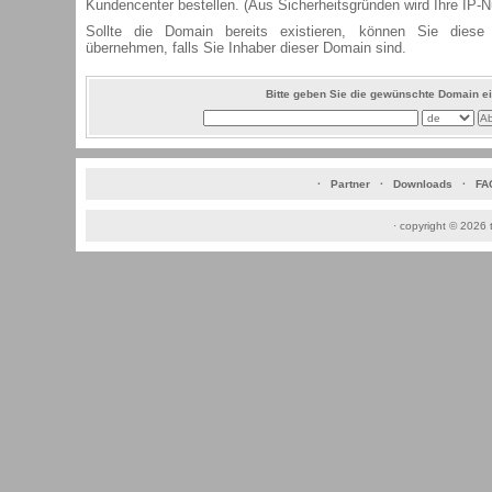
Kundencenter bestellen. (Aus Sicherheitsgründen wird Ihre IP-
Sollte die Domain bereits existieren, können Sie diese
übernehmen, falls Sie Inhaber dieser Domain sind.
Bitte geben Sie die gewünschte Domain e
·
Partner
·
Downloads
·
FA
·
copyright © 2026 