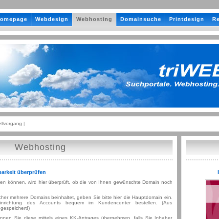
omepage
Webdesign
Webhosting
Domainsuche
Printdesign
Re
llvorgang |
Webhosting
barkeit überprüfen
len können, wird hier überprüft, ob die von Ihnen gewünschte Domain noch
lcher mehrere Domains beinhaltet, geben Sie bitte hier die Hauptdomain ein.
nrichtung des Accounts bequem im Kundencenter bestellen. (Aus
gespeichert!)
können Sie diese mittels eines KK-Antrages übernehmen, falls Sie Inhaber