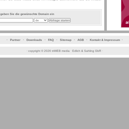
e geben Sie die gewünschte Domain ein
·
Partner
·
Downloads
·
FAQ
·
Sitemap
·
AGB
·
Kontakt & Impressum
·
·
copyright © 2026 triWEB media · Edlich & Sahling GbR
·