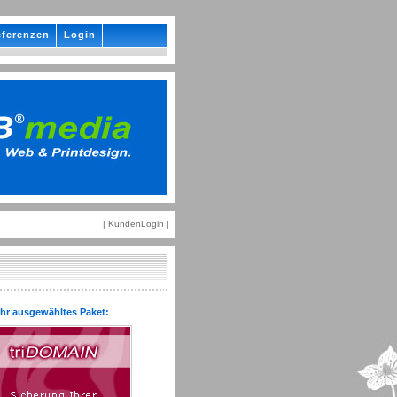
ferenzen
Login
|
KundenLogin
|
Ihr ausgewähltes Paket: