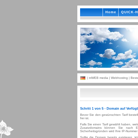
Home
QUICK-H
|
triWEB media
|
Webhosting
| Beste
Schritt 1 von 5 - Domain auf Verfüg
Bevor Sie den gewünschten Tarif bestel
frei ist.
Falls Sie einen Tarif gewählt haben, we
Zusatzdomains können Sie nach Ei
Sicherheitsgründen wird Ihre IP-Nummer 
Sollte die Domain bereits existieren, 