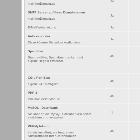
Ja
mail.IhreDomain.de
SMTP Server auf Ihren Domainnamen
Ja
mail.IhreDomain.de
E-Mail Weiterleitung
Ja
Autoresponder
Ja
Diese können Sie selbst konfigurieren.
Spamfilter
Ja
Standardfilter, Spamdatenbanken und
eigene Regeln erstellbar
CGI / Perl 5.xx
Ja
eigene CGI's möglich
PHP 4
Ja
inklusive vieler Module
MySQL - Datenbank
1
Sie können die MySQL Datenbanken selbst
einrichten und verwalten
PHPMyAdmin
Ja
bereits installiert, zur bequemen
Administration Ihrer Datenbanken