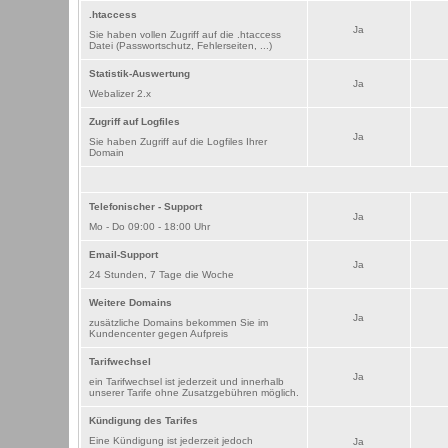
.htaccess
Ja
Sie haben vollen Zugriff auf die .htaccess
Datei (Passwortschutz, Fehlerseiten, ...)
Statistik-Auswertung
Ja
Webalizer 2.x
Zugriff auf Logfiles
Ja
Sie haben Zugriff auf die Logfiles Ihrer
Domain
Telefonischer - Support
Ja
Mo - Do 09:00 - 18:00 Uhr
Email-Support
Ja
24 Stunden, 7 Tage die Woche
Weitere Domains
Ja
zusätzliche Domains bekommen Sie im
Kundencenter gegen Aufpreis
Tarifwechsel
Ja
ein Tarifwechsel ist jederzeit und innerhalb
unserer Tarife ohne Zusatzgebühren möglich.
Kündigung des Tarifes
Eine Kündigung ist jederzeit jedoch
Ja