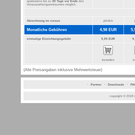
spätestens bis zu
30 Tage vor Ende
des
Vorauszahlungszeitraumes möglich.
Abrechnung im voraus
jährlich
Monatliche Gebühren
4,98 EUR
5,
einmalige Einrichtungsgebühr
9,95 EUR
9
bestellen
b
(Alle Preisangaben inklusive Mehrwertsteuer)
·
Partner
·
Downloads
·
FA
·
copyright © 2026 