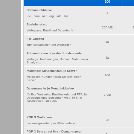
200
Domain inklusive
1
.de, .com, .net, .org, .info, .biz
Speicherplatz
200 MB
Webspace, Email und Datenbank
FTP-Zugang
Ja
zum Aktualisieren der Webseiten
Administration über das Kundencenter
Ja
Verträge, Rechnungen, Domain, Subdomain,
Email, etc. ...
maximale Kundenanzahl je Server
100
mit diesen Kunden teilen Sie sich einen
Server
Datentransfer je Monat inklusive
für Ihre Webseite, Emailverkehr und FTP, bei
9 GB
Überschreitung berechnen wir 0,49 € je
zusätzlichen GB extra
POP 3 Mailboxen
20
frei konfigurierbar per Webinterface
POP 3 Server auf Ihren Domainnamen