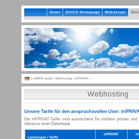
Home
QUICK-Homepage
Webdesign
Web
|
triWEB media
|
Webhosting
| triPRIVAT |
Webhosting
Unsere Tarife für den anspruchsvollen User: triPRIV
Die triPRIVAT-Tarife sind ausreichend für mittlere private und g
inklusive einer Datenbank.
triPRIVAT
tr
Leistungen / Tarife